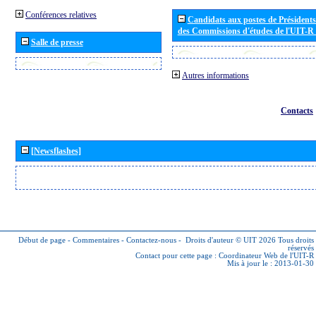
Conférences relatives
Candidats aux postes de Présidents 
des Commissions d'études de l'UIT-R
Salle de presse
Autres informations
Contacts
[Newsflashes]
Début de page
-
Commentaires
-
Contactez-nous
-
Droits d'auteur © UIT 2026
Tous droits
réservés
Contact pour cette page :
Coordinateur Web de l'UIT-R
Mis à jour le : 2013-01-30