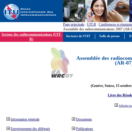
Page principale
:
UIT-R
:
Conférences et réunion
Assemblée des radiocommunications 2007 (AR-
Secteur des radiocommunications (UIT-
Secteurs de l'UIT
Salle de presse
E
R)
Assemblée des radiocom
(AR-07
(Genève, Suisse, 15 octobre
Livre des Résol
Afficher to
Information générale
Documents
Enregistrement des délégués
Publications