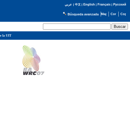
English
Français
Русский
عربي
|
中文
|
|
|
Búsqueda avanzada
e la UIT