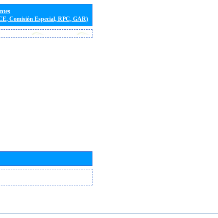
entes
(CE, Comisión Especial, RPC, GAR)