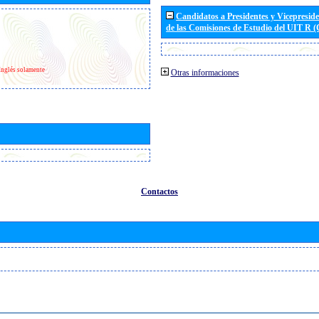
Candidatos a Presidentes y Vicepresid
de las Comisiones de Estudio del UIT R 
Inglés solamente
Otras informaciones
Contactos