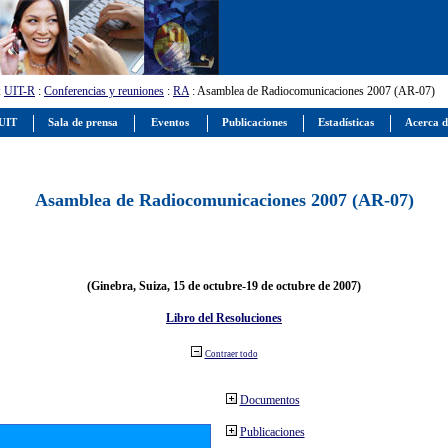
:
UIT-R
:
Conferencias y reuniones
:
RA
: Asamblea de Radiocomunicaciones 2007 (AR-07)
 UIT
Sala de prensa
Eventos
Publicaciones
Estadísticas
Acerca d
Asamblea de Radiocomunicaciones 2007 (AR-07)
(Ginebra, Suiza, 15 de octubre-19 de octubre de 2007)
Libro del Resoluciones
Contraer todo
Documentos
Publicaciones