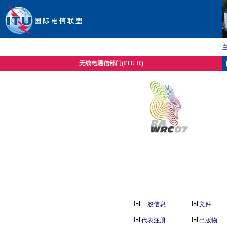
无线电通信部门(ITU-R)
一般信息
文件
代表注册
出版物