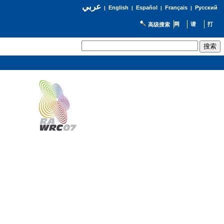
عربي
English
Español
Français
Русский
|
|
|
|
高级搜索