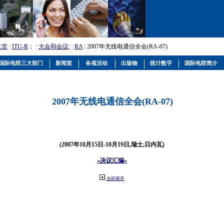
主页
:
ITU-R
； :
大会和会议
; :
RA
: 2007年无线电通信全会(RA-07)
国际电联三大部门
新闻室
各项活动
出版物
统计数字
国际电联简介
2007年无线电通信全会(RA-07)
(2007年10月15日-10月19日,瑞士,日内瓦)
«决议汇编»
全部展开