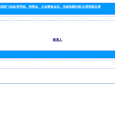
信部门各组(研究组、特委会、大会筹备会议、无线电顾问组)主席和副主席
联系人