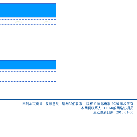
回到本页页首
-
反馈意见
-
请与我们联系
-
版权 © 国际电联 2026
版权所有
本网页联系人 :
ITU-R的网络协调员
最近更新日期 : 2013-01-30