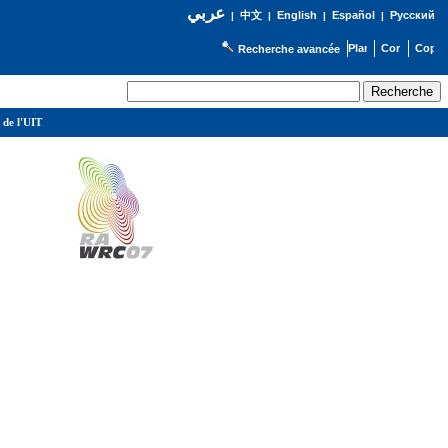
عربي
English
Español
Русский
|
中文
|
|
|
Recherche avancée
 de l'UIT