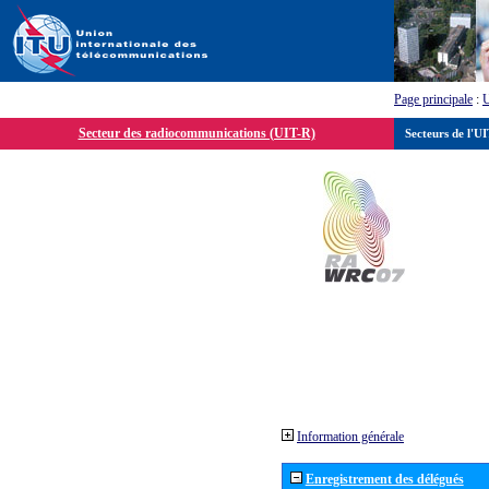
Page principale
:
Secteur des radiocommunications (UIT-R)
Secteurs de l'U
Information générale
Enregistrement des délégués