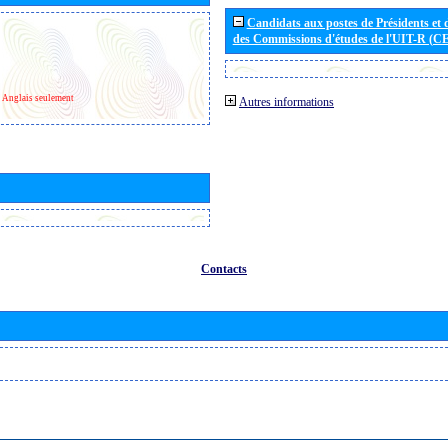
Candidats aux postes de Présidents et 
des Commissions d'études de l'UIT-R (C
Anglais seulement
Autres informations
Contacts