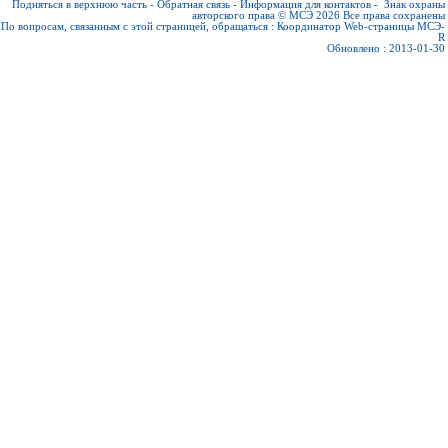
Подняться в верхнюю часть
-
Обратная связь
-
Информация для контактов
-
Знак охраны
авторского права © МСЭ 2026
Все права сохранены
По вопросам, связанным с этой страницей, обращаться :
Координатор Web-страницы МСЭ-
R
Обновлено : 2013-01-30