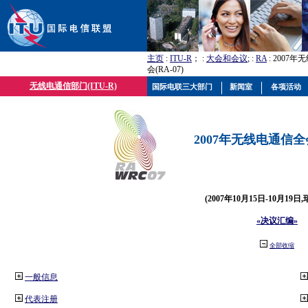
主页
:
ITU-R
； :
大会和会议
; :
RA
: 2007
会(RA-07)
无线电通信部门(ITU-R)
国际电联三大部门
新闻室
各项活动
2007年无线电通信全会(
(2007年10月15日-10月19日
«决议汇编»
全部收缩
一般信息
代表注册