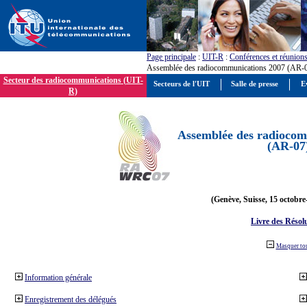
Page principale
:
UIT-R
:
Conférences et réunion
Assemblée des radiocommunications 2007 (AR-
Secteur des radiocommunications (UIT-
Secteurs de l'UIT
Salle de presse
E
R)
Assemblée des radiocom
(AR-07
(Genève, Suisse, 15 octobre
Livre des Résol
Masquer to
Information générale
Enregistrement des délégués