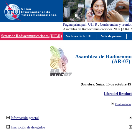
Pagína principal
:
UIT-R
:
Conferencias y reunio
Asamblea de Radiocomunicaciones 2007 (AR-07
Sector de Radiocomunicaciones (UIT-R)
Sectores de la UIT
Sala de prensa
Asamblea de Radiocomun
(AR-07)
(Ginebra, Suiza, 15 de octubre-19
Libro del Resoluci
Contraer todo
Información general
Inscripción de delegados