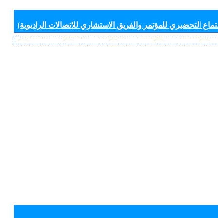
جتماع التحضيري للمؤتمر والفريق الاستشاري للاتصالات الراديوية)