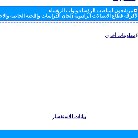
مرشحون لمناصب الرؤساء ونواب الرؤساء
لأفرقة قطاع الاتصالات الراديوية (لجان الدراسات واللجنة الخاصة والا
معلومات أخرى
بيانات للاستفسار