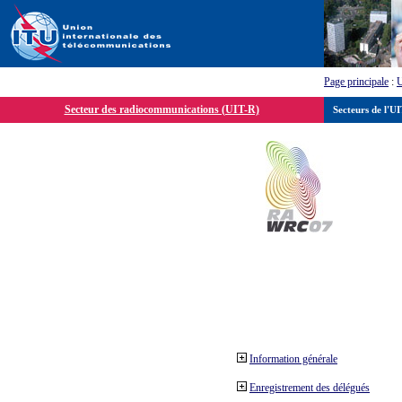
Page principale
:
Secteur des radiocommunications (UIT-R)
Secteurs de l'U
Information générale
Enregistrement des délégués