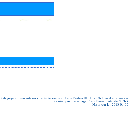
ut de page
-
Commentaires
-
Contactez-nous
-
Droits d'auteur © UIT 2026
Tous droits réservés
Contact pour cette page :
Coordinateur Web de l'UIT-R
Mis à jour le : 2013-01-30