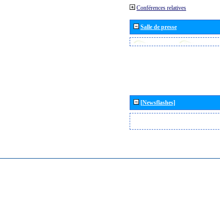
Conférences relatives
Salle de presse
[Newsflashes]