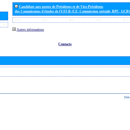
Candidats aux postes de Présidents et de Vice-Présidents
des Commissions d'études de l'UIT-R (CE, Commission spéciale, RPC, GCR)
Autres informations
Contacts
Déb