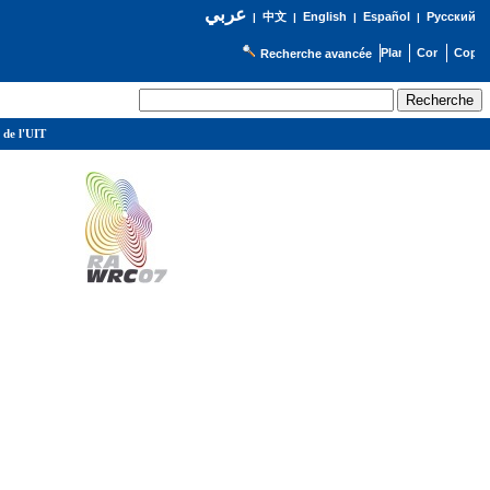
عربي
English
Español
Русский
|
中文
|
|
|
Recherche avancée
 de l'UIT