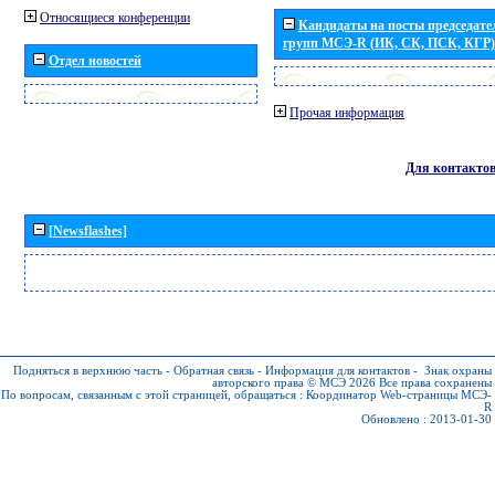
Относящиеся конференции
Кандидаты на посты председател
групп МСЭ-R (ИК, СК, ПСК, КГР)
Отдел новостей
Прочая информация
Для контакто
[Newsflashes]
Подняться в верхнюю часть
-
Обратная связь
-
Информация для контактов
-
Знак охраны
авторского права © МСЭ 2026
Все права сохранены
По вопросам, связанным с этой страницей, обращаться :
Координатор Web-страницы МСЭ-
R
Обновлено : 2013-01-30