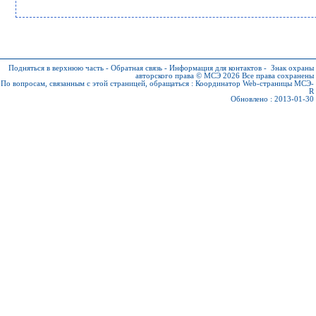
Подняться в верхнюю часть
-
Обратная связь
-
Информация для контактов
-
Знак охраны
авторского права © МСЭ 2026
Все права сохранены
По вопросам, связанным с этой страницей, обращаться :
Координатор Web-страницы МСЭ-
R
Обновлено : 2013-01-30