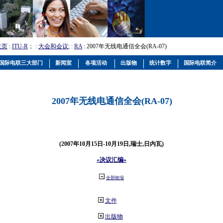
主页
:
ITU-R
； :
大会和会议
; :
RA
: 2007年无线电通信全会(RA-07)
国际电联三大部门
新闻室
各项活动
出版物
统计数字
国际电联简介
2007年无线电通信全会(RA-07)
(2007年10月15日-10月19日,瑞士,日内瓦)
«决议汇编»
全部收缩
文件
出版物