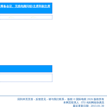
会筹备会议、无线电顾问组)主席和副主席
回到本页页首
-
反馈意见
-
请与我们联系
-
版权 © 国际电联 2026
版权所有
本网页联系人 :
ITU-R的网络协调员
最近更新日期 : 2013-01-30