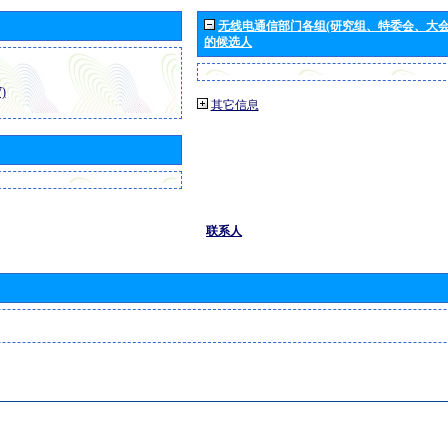
无线电通信部门各组(研究组、特委会、大
的候选人
)
其它信息
联系人