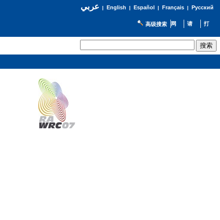
عربي
English
Español
Français
Русский
|
|
|
|
高级搜索