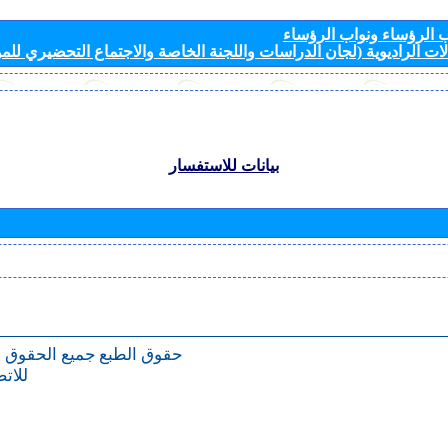
الرؤساء ونواب الرؤساء
ات الراديوية (لجان الدراسات واللجنة الخاصة والاجتماع التحضيري للمؤ
بيانات للاستفسار
حقوق الطبع
جميع الحقوق 
للات