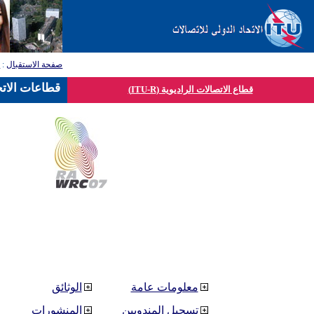
صفحة الاستقبال
:
ق
قطاعات الاتح
قطاع الاتصالات الراديوية (ITU-R)
معلومات عامة
الوثائق
تسجيل المندوبين
المنشورات