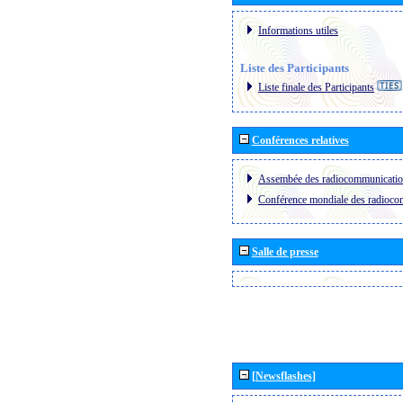
Informations utiles
Liste des Participants
Liste finale des Participants
Conférences relatives
Assembée des radiocommunicati
Conférence mondiale des radioc
Salle de presse
[Newsflashes]