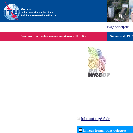
Page principale
:
Secteur des radiocommunications (UIT-R)
Secteurs de l'U
Information générale
Enregistrement des délégués