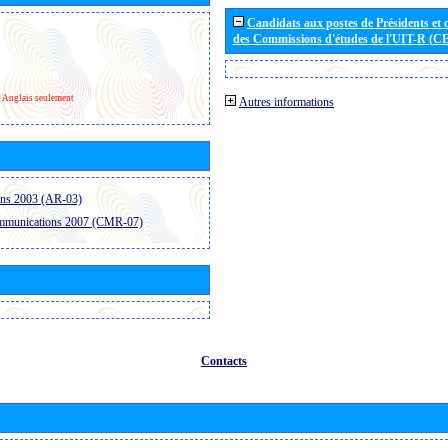
Candidats aux postes de Présidents et 
des Commissions d'études de l'UIT-R (C
Anglais seulement
Autres informations
ons 2003 (AR-03)
ommunications 2007 (CMR-07)
Contacts