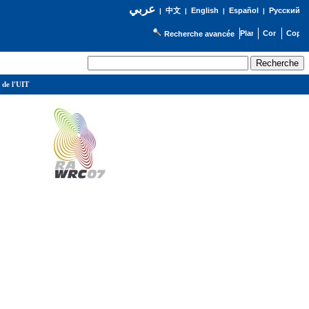
عربي
English
Español
Русский
|
中文
|
|
|
Recherche avancée
 de l'UIT