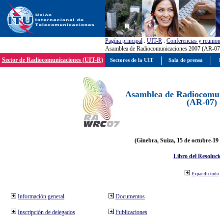
Pagína principal
:
UIT-R
:
Conferencias y reunio
Asamblea de Radiocomunicaciones 2007 (AR-07
Sector de Radiocomunicaciones (UIT-R)
Sectores de la UIT
Sala de prensa
Asamblea de Radiocomun
(AR-07)
(Ginebra, Suiza, 15 de octubre-19
Libro del Resoluci
Expandir todo
Información general
Documentos
Inscripción de delegados
Publicaciones