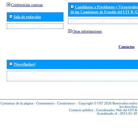
Conferencias conexas
Candidatos a Presidentes y Vicepreside
de las Comisiones de Estudio del UIT R 
Sala de redacción
Otras informaciones
Contactos
[Newsflashes]
Comienzo de la página
-
Comentarios
-
Contáctenos
-
Copyright © UIT 2026
Reservados todos
los derechos
Contacto público :
Coordenador Web del UIT-R
Actualizado el : 2013-01-30