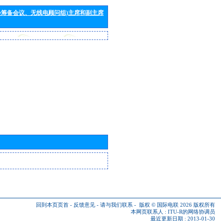
会筹备会议、无线电顾问组)主席和副主席
回到本页页首
-
反馈意见
-
请与我们联系
-
版权 © 国际电联 2026
版权所有
本网页联系人 :
ITU-R的网络协调员
最近更新日期 : 2013-01-30