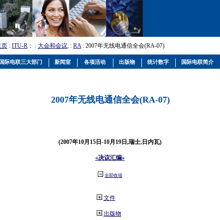
主页
:
ITU-R
； :
大会和会议
; :
RA
: 2007年无线电通信全会(RA-07)
国际电联三大部门
新闻室
各项活动
出版物
统计数字
国际电联简介
2007年无线电通信全会(RA-07)
(2007年10月15日-10月19日,瑞士,日内瓦)
«决议汇编»
全部收缩
文件
出版物