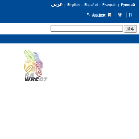
عربي
English
Español
Français
Русский
|
|
|
|
高级搜索