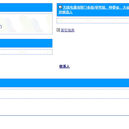
无线电通信部门各组(研究组、特委会、大
的候选人
)
其它信息
联系人