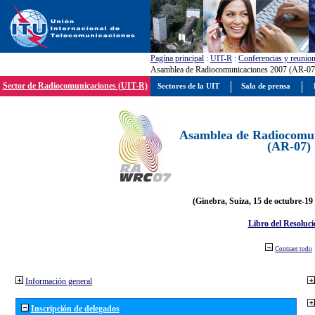
Pagína principal
:
UIT-R
:
Conferencias y reunio
Asamblea de Radiocomunicaciones 2007 (AR-07
Sector de Radiocomunicaciones (UIT-R)
Sectores de la UIT
Sala de prensa
Asamblea de Radiocomun
(AR-07)
(Ginebra, Suiza, 15 de octubre-19
Libro del Resoluci
Contraer todo
Información general
Inscripción de delegados