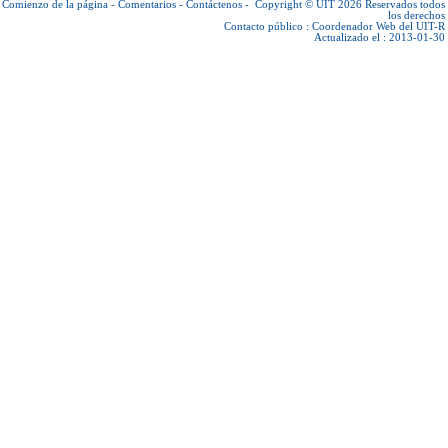
Comienzo de la página
-
Comentarios
-
Contáctenos
-
Copyright © UIT 2026
Reservados todos
los derechos
Contacto público :
Coordenador Web del UIT-R
Actualizado el : 2013-01-30