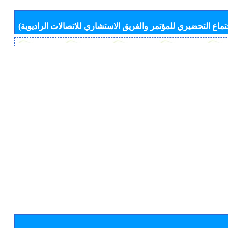
جتماع التحضيري للمؤتمر والفريق الاستشاري للاتصالات الراديوية)