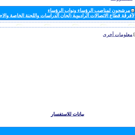
مرشحون لمناصب الرؤساء ونواب الرؤساء
لأفرقة قطاع الاتصالات الراديوية (لجان الدراسات واللجنة الخاصة والا
معلومات أخرى
بيانات للاستفسار