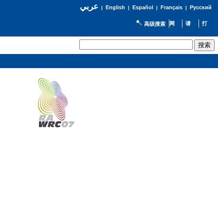
عربي
English
Español
Français
Русский
|
|
|
|
高级搜索