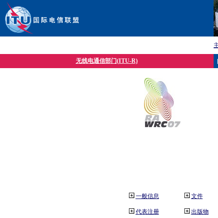
无线电通信部门(ITU-R)
一般信息
文件
代表注册
出版物