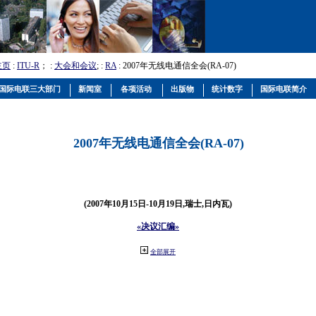
主页
:
ITU-R
； :
大会和会议
; :
RA
: 2007年无线电通信全会(RA-07)
国际电联三大部门
新闻室
各项活动
出版物
统计数字
国际电联简介
2007年无线电通信全会(RA-07)
(2007年10月15日-10月19日,瑞士,日内瓦)
«决议汇编»
全部展开