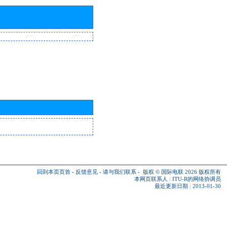
回到本页页首
-
反馈意见
-
请与我们联系
-
版权 © 国际电联 2026
版权所有
本网页联系人 :
ITU-R的网络协调员
最近更新日期 : 2013-01-30