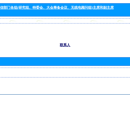
信部门各组(研究组、特委会、大会筹备会议、无线电顾问组)主席和副主席
联系人