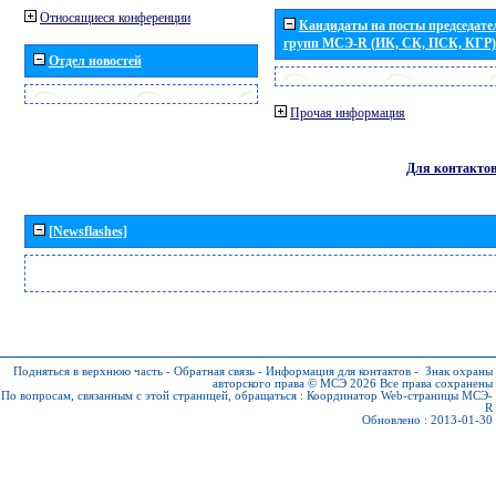
Относящиеся конференции
Кандидаты на посты председател
групп МСЭ-R (ИК, СК, ПСК, КГР)
Отдел новостей
Прочая информация
Для контакто
[Newsflashes]
Подняться в верхнюю часть
-
Обратная связь
-
Информация для контактов
-
Знак охраны
авторского права © МСЭ 2026
Все права сохранены
По вопросам, связанным с этой страницей, обращаться :
Координатор Web-страницы МСЭ-
R
Обновлено : 2013-01-30