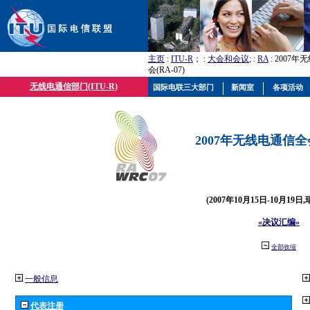
主页
:
ITU-R
； :
大会和会议
; :
RA
: 2007
会(RA-07)
无线电通信部门(ITU-R)
国际电联三大部门
新闻室
各项活动
2007年无线电通信全会(
(2007年10月15日-10月19日
«决议汇编»
全部收缩
一般信息
代表注册