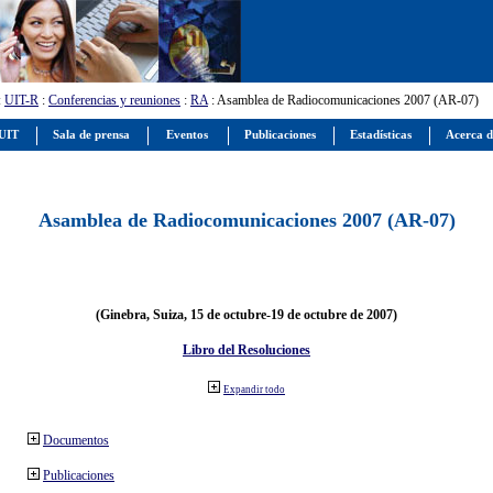
:
UIT-R
:
Conferencias y reuniones
:
RA
: Asamblea de Radiocomunicaciones 2007 (AR-07)
 UIT
Sala de prensa
Eventos
Publicaciones
Estadísticas
Acerca d
Asamblea de Radiocomunicaciones 2007 (AR-07)
(Ginebra, Suiza, 15 de octubre-19 de octubre de 2007)
Libro del Resoluciones
Expandir todo
Documentos
Publicaciones