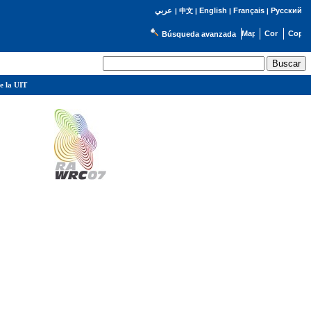
English
Français
Русский
عربي
|
中文
|
|
|
Búsqueda avanzada
e la UIT