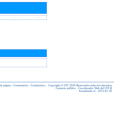
la página
-
Comentarios
-
Contáctenos
-
Copyright © UIT 2026
Reservados todos los derechos
Contacto público :
Coordenador Web del UIT-R
Actualizado el : 2013-01-30