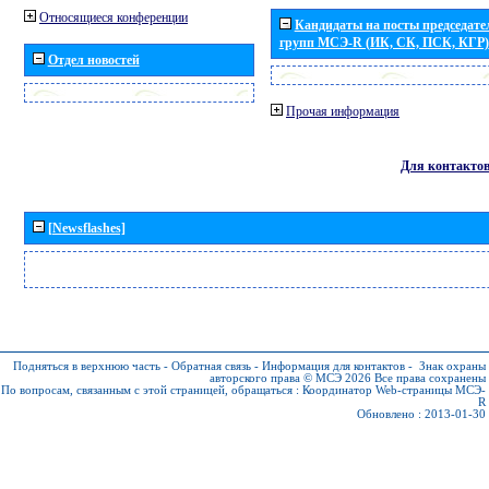
Относящиеся конференции
Кандидаты на посты председател
групп МСЭ-R (ИК, СК, ПСК, КГР)
Отдел новостей
Прочая информация
Для контакто
[Newsflashes]
Подняться в верхнюю часть
-
Обратная связь
-
Информация для контактов
-
Знак охраны
авторского права © МСЭ 2026
Все права сохранены
По вопросам, связанным с этой страницей, обращаться :
Координатор Web-страницы МСЭ-
R
Обновлено : 2013-01-30