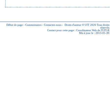
Début de page
-
Commentaires
-
Contactez-nous
-
Droits d'auteur © UIT 2026
Tous droits
réservés
Contact pour cette page :
Coordinateur Web de l'UIT-R
Mis à jour le : 2013-01-30