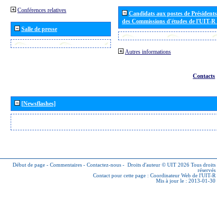
Conférences relatives
Candidats aux postes de Présidents 
des Commissions d'études de l'UIT-R
Salle de presse
Autres informations
Contacts
[Newsflashes]
Début de page
-
Commentaires
-
Contactez-nous
-
Droits d'auteur © UIT 2026
Tous droits
réservés
Contact pour cette page :
Coordinateur Web de l'UIT-R
Mis à jour le : 2013-01-30