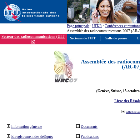
Page principale
:
UIT-R
:
Conférences et réunion
Assemblée des radiocommunications 2007 (AR-
Secteur des radiocommunications (UIT-
Secteurs de l'UIT
Salle de presse
E
R)
Assemblée des radiocom
(AR-07
(Genève, Suisse, 15 octobre
Livre des Résol
Afficher to
Information générale
Documents
Enregistrement des délégués
Publications