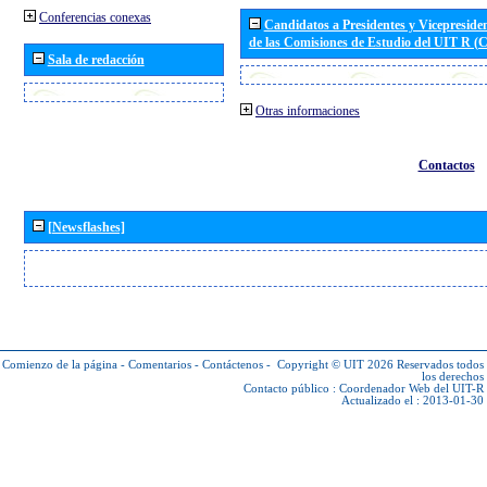
Conferencias conexas
Candidatos a Presidentes y Vicepreside
de las Comisiones de Estudio del UIT R 
Sala de redacción
Otras informaciones
Contactos
[Newsflashes]
Comienzo de la página
-
Comentarios
-
Contáctenos
-
Copyright © UIT 2026
Reservados todos
los derechos
Contacto público :
Coordenador Web del UIT-R
Actualizado el : 2013-01-30