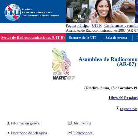
Pagína principal
:
UIT-R
:
Conferencias y reunio
Asamblea de Radiocomunicaciones 2007 (AR-07
Sector de Radiocomunicaciones (UIT-R)
Sectores de la UIT
Sala de prensa
Asamblea de Radiocomun
(AR-07)
(Ginebra, Suiza, 15 de octubre-19
Libro del Resoluci
Expandir todo
Información general
Documentos
Inscripción de delegados
Publicaciones