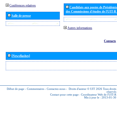
Conférences relatives
Candidats aux postes de Présidents 
des Commissions d'études de l'UIT-R
Salle de presse
Autres informations
Contacts
[Newsflashes]
Début de page
-
Commentaires
-
Contactez-nous
-
Droits d'auteur © UIT 2026
Tous droits
réservés
Contact pour cette page :
Coordinateur Web de l'UIT-R
Mis à jour le : 2013-01-30