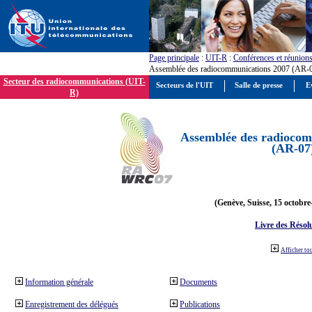
Page principale
:
UIT-R
:
Conférences et réunion
Assemblée des radiocommunications 2007 (AR-
Secteur des radiocommunications (UIT-
Secteurs de l'UIT
Salle de presse
E
R)
Assemblée des radiocom
(AR-07
(Genève, Suisse, 15 octobre
Livre des Résol
Afficher to
Information générale
Documents
Enregistrement des délégués
Publications