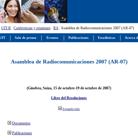
:
UIT-R
:
Conferencias y reuniones
:
RA
: Asamblea de Radiocomunicaciones 2007 (AR-07)
 UIT
Sala de prensa
Eventos
Publicaciones
Estadísticas
Acerca d
Asamblea de Radiocomunicaciones 2007 (AR-07)
(Ginebra, Suiza, 15 de octubre-19 de octubre de 2007)
Libro del Resoluciones
Expandir todo
Documentos
Publicaciones