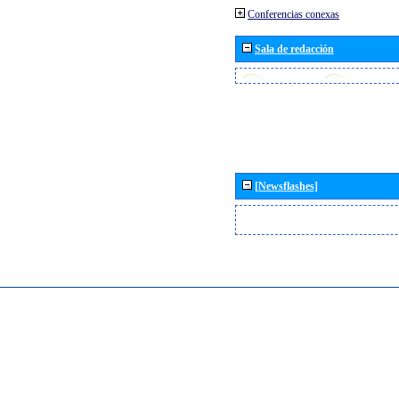
Conferencias conexas
Sala de redacción
[Newsflashes]