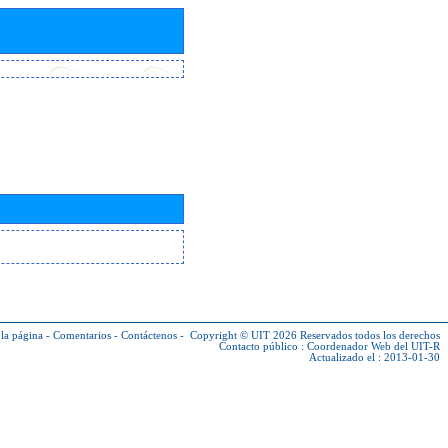
la página
-
Comentarios
-
Contáctenos
-
Copyright © UIT 2026
Reservados todos los derechos
Contacto público :
Coordenador Web del UIT-R
Actualizado el : 2013-01-30