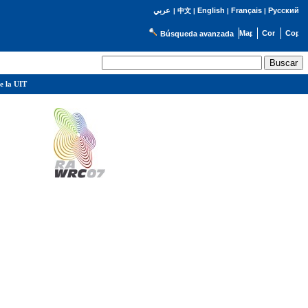
English
Français
Русский
عربي
|
中文
|
|
|
Búsqueda avanzada
e la UIT