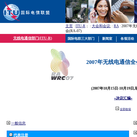
主页
:
ITU-R
； :
大会和会议
; :
RA
: 2007
会(RA-07)
无线电通信部门(ITU-R)
国际电联三大部门
新闻室
各项活动
2007年无线电通信全会(
(2007年10月15日-10月19日
«决议汇编»
全部收缩
一般信息
代表注册