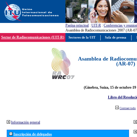
Pagína principal
:
UIT-R
:
Conferencias y reunio
Asamblea de Radiocomunicaciones 2007 (AR-07
Sector de Radiocomunicaciones (UIT-R)
Sectores de la UIT
Sala de prensa
Asamblea de Radiocomun
(AR-07)
(Ginebra, Suiza, 15 de octubre-19
Libro del Resoluci
Contraer todo
Información general
Inscripción de delegados