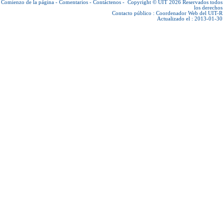
Comienzo de la página
-
Comentarios
-
Contáctenos
-
Copyright © UIT 2026
Reservados todos
los derechos
Contacto público :
Coordenador Web del UIT-R
Actualizado el : 2013-01-30