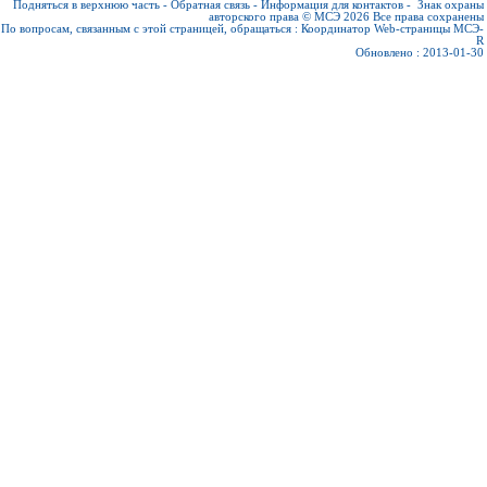
Подняться в верхнюю часть
-
Обратная связь
-
Информация для контактов
-
Знак охраны
авторского права © МСЭ 2026
Все права сохранены
По вопросам, связанным с этой страницей, обращаться :
Координатор Web-страницы МСЭ-
R
Обновлено : 2013-01-30