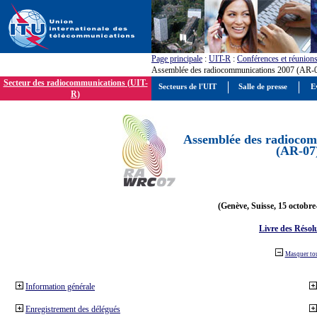
Page principale
:
UIT-R
:
Conférences et réunion
Assemblée des radiocommunications 2007 (AR-
Secteur des radiocommunications (UIT-
Secteurs de l'UIT
Salle de presse
E
R)
Assemblée des radiocom
(AR-07
(Genève, Suisse, 15 octobre
Livre des Résol
Masquer to
Information générale
Enregistrement des délégués