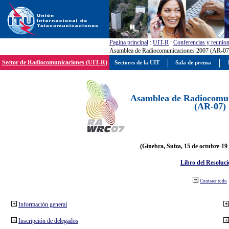
Pagína principal
:
UIT-R
:
Conferencias y reunio
Asamblea de Radiocomunicaciones 2007 (AR-07
Sector de Radiocomunicaciones (UIT-R)
Sectores de la UIT
Sala de prensa
Asamblea de Radiocomun
(AR-07)
(Ginebra, Suiza, 15 de octubre-19
Libro del Resoluci
Contraer todo
Información general
Inscripción de delegados