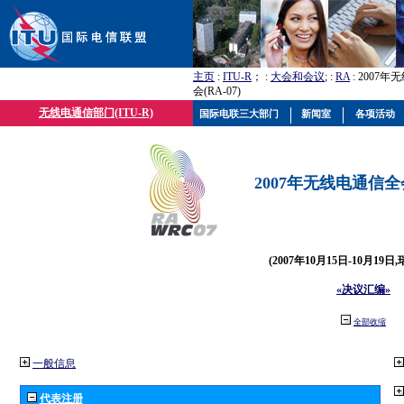
主页
:
ITU-R
； :
大会和会议
; :
RA
: 2007
会(RA-07)
无线电通信部门(ITU-R)
国际电联三大部门
新闻室
各项活动
2007年无线电通信全会(
(2007年10月15日-10月19日
«决议汇编»
全部收缩
一般信息
代表注册