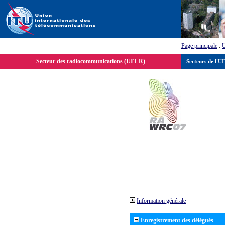
Page principale
:
Secteur des radiocommunications (UIT-R)
Secteurs de l'U
Information générale
Enregistrement des délégués