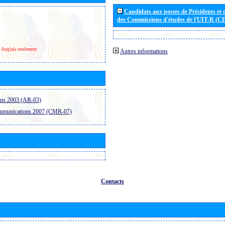
Candidats aux postes de Présidents et 
des Commissions d'études de l'UIT-R (C
Anglais seulement
Autres informations
ons 2003 (AR-03)
ommunications 2007 (CMR-07)
Contacts