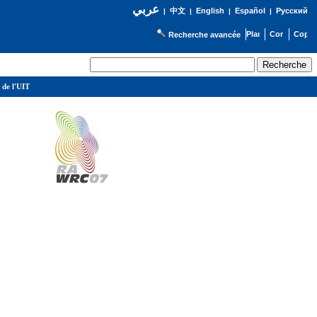
عربي
English
Español
Русский
|
中文
|
|
|
Recherche avancée
 de l'UIT