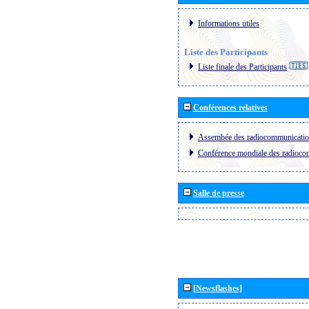
Informations utiles
Liste des Participants
Liste finale des Participants
Conférences relatives
Assembée des radiocommunicati
Conférence mondiale des radioc
Salle de presse
[Newsflashes]