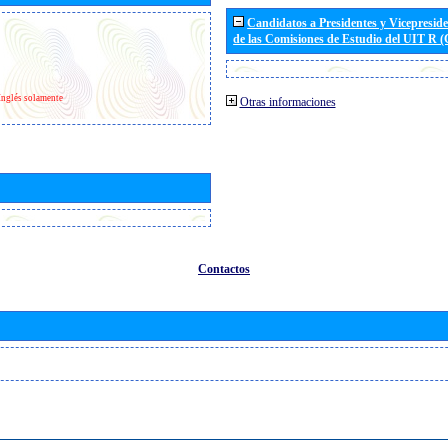
Candidatos a Presidentes y Vicepresid
de las Comisiones de Estudio del UIT R 
Inglés solamente
Otras informaciones
Contactos