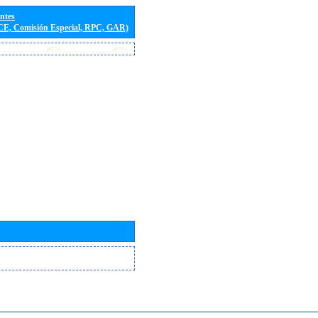
entes
(CE, Comisión Especial, RPC, GAR)