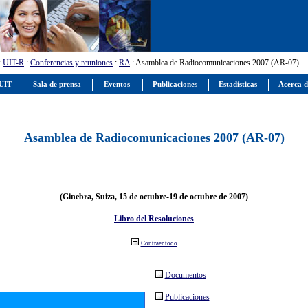
:
UIT-R
:
Conferencias y reuniones
:
RA
: Asamblea de Radiocomunicaciones 2007 (AR-07)
 UIT
Sala de prensa
Eventos
Publicaciones
Estadísticas
Acerca d
Asamblea de Radiocomunicaciones 2007 (AR-07)
(Ginebra, Suiza, 15 de octubre-19 de octubre de 2007)
Libro del Resoluciones
Contraer todo
Documentos
Publicaciones