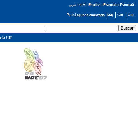
English
Français
Русский
عربي
|
中文
|
|
|
Búsqueda avanzada
e la UIT