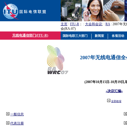
主页
:
ITU-R
； :
大会和会议
; :
RA
: 2007
会(RA-07)
无线电通信部门(ITU-R)
国际电联三大部门
新闻室
各项活动
2007年无线电通信全会(
(2007年10月15日-10月19日
«决议汇编»
全部收缩
一般信息
代表注册