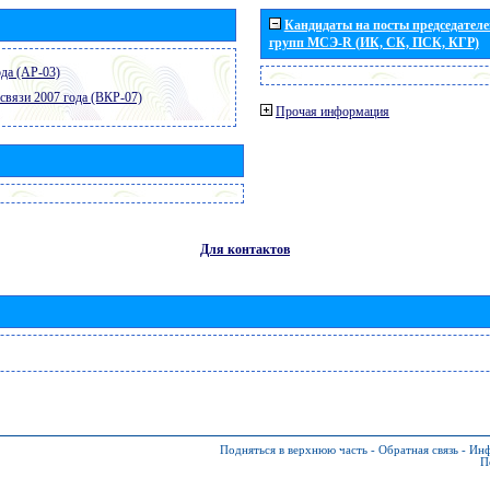
Кандидаты на посты председателей
групп МСЭ-R (ИК, СК, ПСК, КГР)
да (АР-03)
связи 2007 года (ВКР-07)
Прочая информация
Для контактов
Подняться в верхнюю часть
-
Обратная связь
-
Инф
П