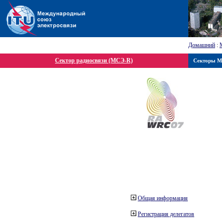
Домашний
:
Сектор радиосвязи (МСЭ-R)
Секторы 
Общая информация
Регистрация делегатов