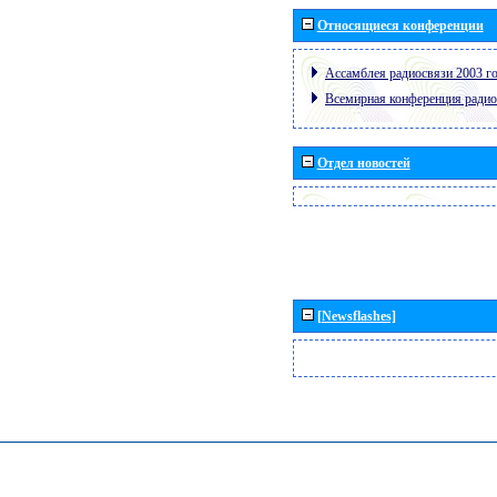
Относящиеся конференции
Ассамблея радиосвязи 2003 го
Всемирная конференция радио
Отдел новостей
[Newsflashes]