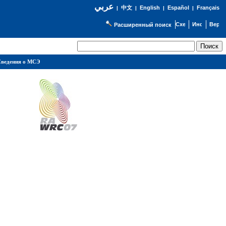
عربي
English
Español
Français
|
中文
|
|
|
Расширенный поиск
ведения о МСЭ