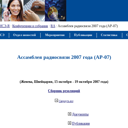
МСЭ-R
:
Конференции и собрания
:
RA
: Ассамблея радиосвязи 2007 года (АР-07)
МСЭ
Отдел новостей
Мероприятия
Публикации
Статистика
С
Ассамблея радиосвязи 2007 года (АР-07)
(Женева, Швейцария, 15 октября - 19 октября 2007 года)
Сборник резолюций
Свернуть все
Документы
Публикации