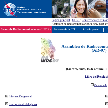
Pagína principal
:
UIT-R
:
Conferencias y reunio
Asamblea de Radiocomunicaciones 2007 (AR-07
Sector de Radiocomunicaciones (UIT-R)
Sectores de la UIT
Sala de prensa
Asamblea de Radiocomun
(AR-07)
(Ginebra, Suiza, 15 de octubre-19
Libro del Resoluci
Contraer todo
Información general
Inscripción de delegados