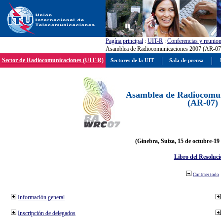
Pagína principal
:
UIT-R
:
Conferencias y reunio
Asamblea de Radiocomunicaciones 2007 (AR-07
Sector de Radiocomunicaciones (UIT-R)
Sectores de la UIT
Sala de prensa
Asamblea de Radiocomun
(AR-07)
(Ginebra, Suiza, 15 de octubre-19
Libro del Resoluci
Contraer todo
Información general
Inscripción de delegados