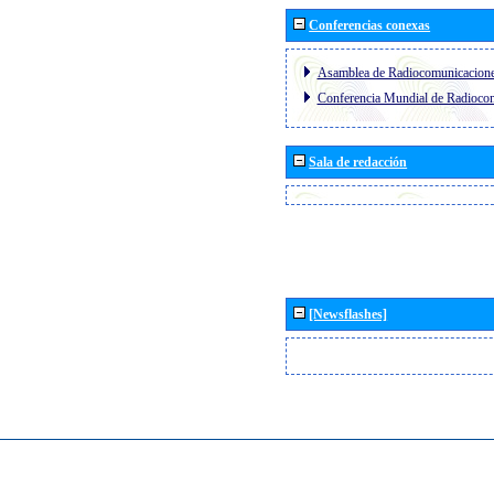
Conferencias conexas
Asamblea de Radiocomunicacion
Conferencia Mundial de Radioc
Sala de redacción
[Newsflashes]