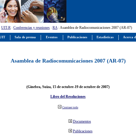
:
UIT-R
:
Conferencias y reuniones
:
RA
: Asamblea de Radiocomunicaciones 2007 (AR-07)
 UIT
Sala de prensa
Eventos
Publicaciones
Estadísticas
Acerca d
Asamblea de Radiocomunicaciones 2007 (AR-07)
(Ginebra, Suiza, 15 de octubre-19 de octubre de 2007)
Libro del Resoluciones
Contraer todo
Documentos
Publicaciones