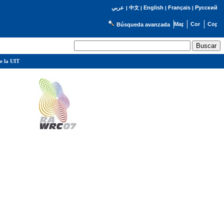
English
Français
Русский
عربي
|
中文
|
|
|
Búsqueda avanzada
e la UIT