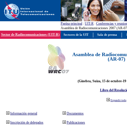
Pagína principal
:
UIT-R
:
Conferencias y reunio
Asamblea de Radiocomunicaciones 2007 (AR-07
Sector de Radiocomunicaciones (UIT-R)
Sectores de la UIT
Sala de prensa
Asamblea de Radiocomun
(AR-07)
(Ginebra, Suiza, 15 de octubre-19
Libro del Resoluci
Expandir todo
Información general
Documentos
Inscripción de delegados
Publicaciones