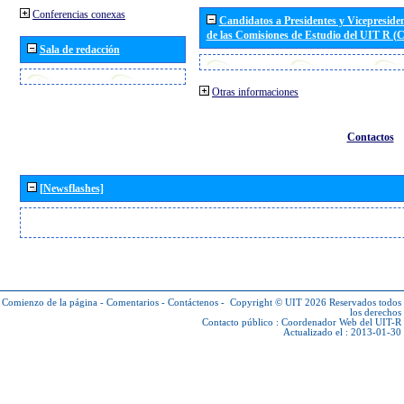
Conferencias conexas
Candidatos a Presidentes y Vicepreside
de las Comisiones de Estudio del UIT R 
Sala de redacción
Otras informaciones
Contactos
[Newsflashes]
Comienzo de la página
-
Comentarios
-
Contáctenos
-
Copyright © UIT 2026
Reservados todos
los derechos
Contacto público :
Coordenador Web del UIT-R
Actualizado el : 2013-01-30