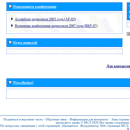
Относящиеся конференции
Ассамблея радиосвязи 2003 года (АР-03)
Всемирная конференция радиосвязи 2007 года (ВКР-07)
Отдел новостей
Для контакто
[Newsflashes]
Подняться в верхнюю часть
-
Обратная связь
-
Информация для контактов
-
Знак охраны
авторского права © МСЭ 2026
Все права сохранены
По вопросам, связанным с этой страницей, обращаться :
Координатор Web-страницы МСЭ-
R