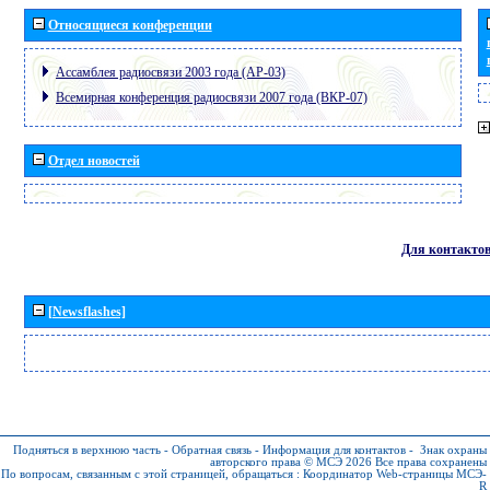
Относящиеся конференции
Ассамблея радиосвязи 2003 года (АР-03)
Всемирная конференция радиосвязи 2007 года (ВКР-07)
Отдел новостей
Для контакто
[Newsflashes]
Подняться в верхнюю часть
-
Обратная связь
-
Информация для контактов
-
Знак охраны
авторского права © МСЭ 2026
Все права сохранены
По вопросам, связанным с этой страницей, обращаться :
Координатор Web-страницы МСЭ-
R