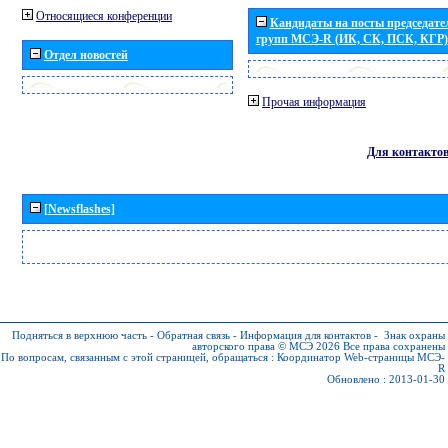
Относящиеся конференции
Кандидаты на посты председател
групп МСЭ-R (ИК, СК, ПСК, КГР)
Отдел новостей
Прочая информация
Для контакто
[Newsflashes]
Подняться в верхнюю часть
-
Обратная связь
-
Информация для контактов
-
Знак охраны
авторского права © МСЭ 2026
Все права сохранены
По вопросам, связанным с этой страницей, обращаться :
Координатор Web-страницы МСЭ-
R
Обновлено : 2013-01-30