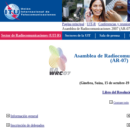
Pagína principal
:
UIT-R
:
Conferencias y reunio
Asamblea de Radiocomunicaciones 2007 (AR-07
Sector de Radiocomunicaciones (UIT-R)
Sectores de la UIT
Sala de prensa
Asamblea de Radiocomun
(AR-07)
(Ginebra, Suiza, 15 de octubre-19
Libro del Resoluci
Contraer todo
Información general
Inscripción de delegados