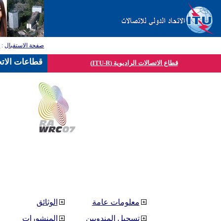
صفحة الاستقبال
:
ق
قطاعات الاتح
قطاع الاتصالات الراديوية (ITU-R)
معلومات عامة
الوثائق
تسجيل المندوبين
المنشورات