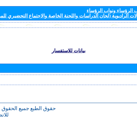
الرؤساء ونواب الرؤساء
ات الراديوية (لجان الدراسات واللجنة الخاصة والاجتماع التحضيري للمؤ
بيانات للاستفسار
حقوق الطبع
جميع الحقوق 
للات