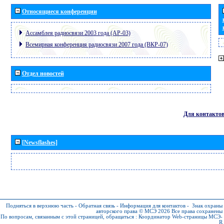
Относящиеся конференции
Ассамблея радиосвязи 2003 года (АР-03)
Всемирная конференция радиосвязи 2007 года (ВКР-07)
Отдел новостей
Для контакто
[Newsflashes]
Подняться в верхнюю часть
-
Обратная связь
-
Информация для контактов
-
Знак охраны
авторского права © МСЭ 2026
Все права сохранены
По вопросам, связанным с этой страницей, обращаться :
Координатор Web-страницы МСЭ-
R