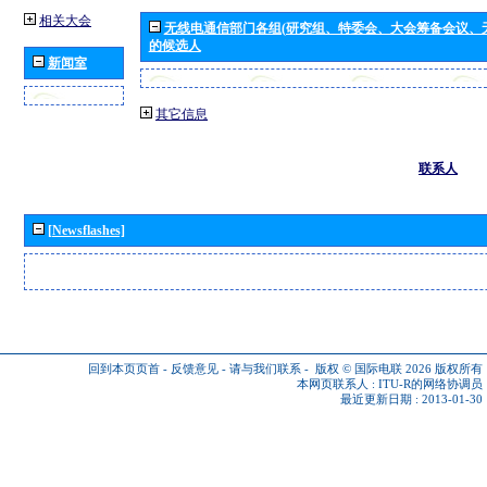
相关大会
无线电通信部门各组(研究组、特委会、大会筹备会议、
的候选人
新闻室
其它信息
联系人
[Newsflashes]
回到本页页首
-
反馈意见
-
请与我们联系
-
版权 © 国际电联 2026
版权所有
本网页联系人 :
ITU-R的网络协调员
最近更新日期 : 2013-01-30