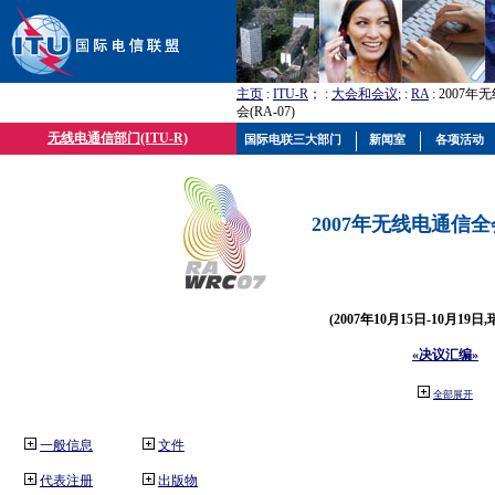
主页
:
ITU-R
； :
大会和会议
; :
RA
: 2007
会(RA-07)
无线电通信部门(ITU-R)
国际电联三大部门
新闻室
各项活动
2007年无线电通信全会(
(2007年10月15日-10月19日
«决议汇编»
全部展开
一般信息
文件
代表注册
出版物